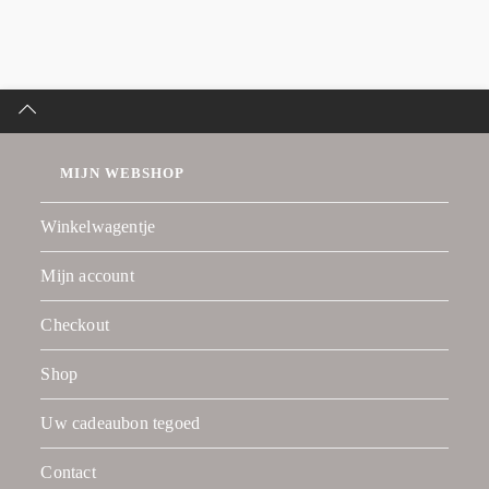
MIJN WEBSHOP
Winkelwagentje
Mijn account
Checkout
Shop
Uw cadeaubon tegoed
Contact