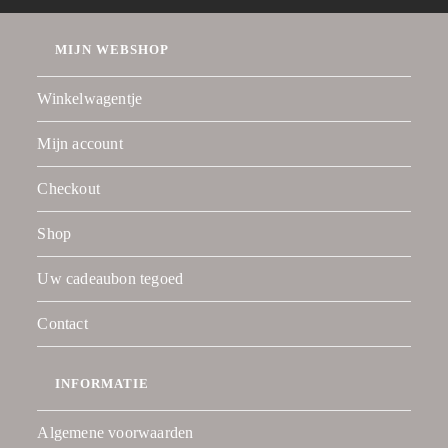
MIJN WEBSHOP
Winkelwagentje
Mijn account
Checkout
Shop
Uw cadeaubon tegoed
Contact
INFORMATIE
Algemene voorwaarden