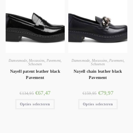
Damesmode
,
Mocassins
,
Pavement
,
Damesmode
,
Mocassins
,
Pavement
,
Schoenen
Schoenen
Nayell patent leather black
Nayell chain leather black
Pavement
Pavement
€
67,47
€
79,97
€
134,95
€
159,95
Opties selecteren
Opties selecteren