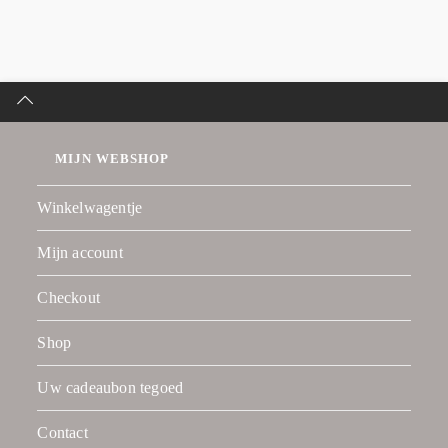
MIJN WEBSHOP
Winkelwagentje
Mijn account
Checkout
Shop
Uw cadeaubon tegoed
Contact