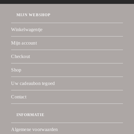
MIJN WEBSHOP
Winkelwagentje
Mijn account
Checkout
Shop
Uw cadeaubon tegoed
Contact
INFORMATIE
Algemene voorwaarden