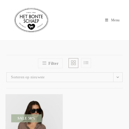
Menu
Filter
Sorteren op nieuwste
SALE 50%