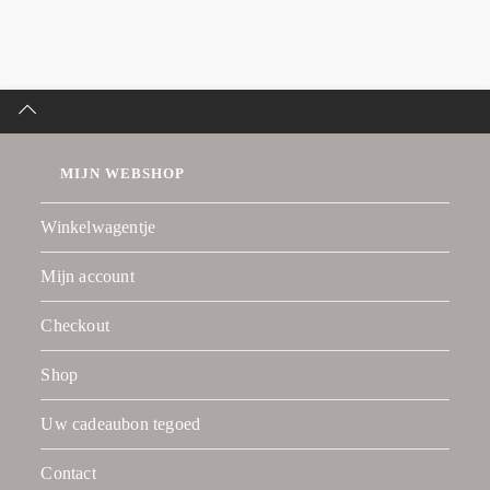
MIJN WEBSHOP
Winkelwagentje
Mijn account
Checkout
Shop
Uw cadeaubon tegoed
Contact