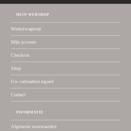
MIJN WEBSHOP
Winkelwagentje
Mijn account
Checkout
Shop
Uw cadeaubon tegoed
Contact
INFORMATIE
Algemene voorwaarden