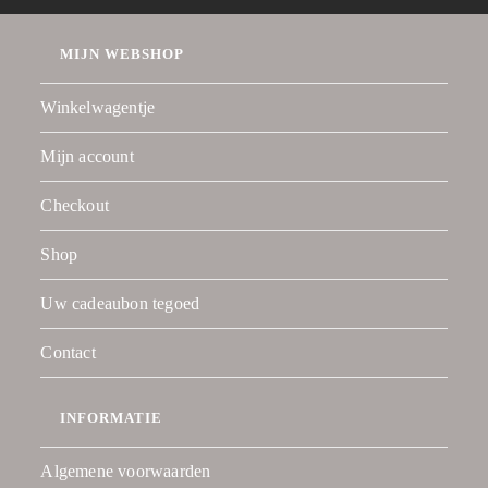
MIJN WEBSHOP
Winkelwagentje
Mijn account
Checkout
Shop
Uw cadeaubon tegoed
Contact
INFORMATIE
Algemene voorwaarden