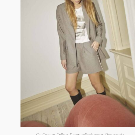
Co' Couture
,
Colbert
,
Dames collectie zomer
,
Damesmode