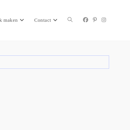
k maken
Contact