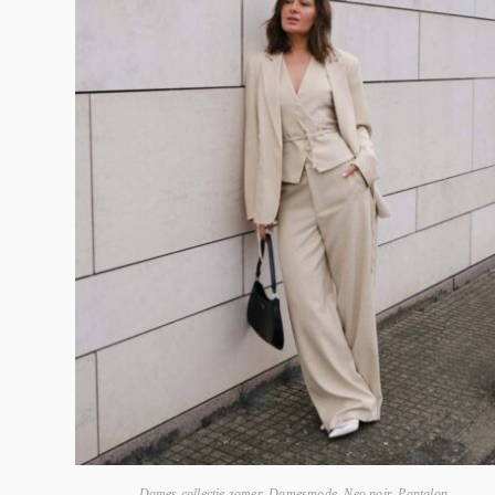
Dames collectie zomer
,
Damesmode
,
Neo noir
,
Pantalon