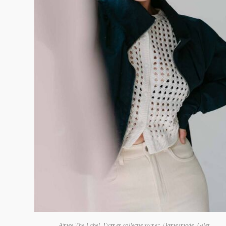
Aimee The Label
,
Dames collectie zomer
,
Damesmode
,
Gilet