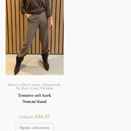
Dames collectie zomer
,
Damesmode
,
No Man's Land
,
Pantalon
Trousers soft bark
Noman’sland
€
94,97
€
189,95
Opties selecteren