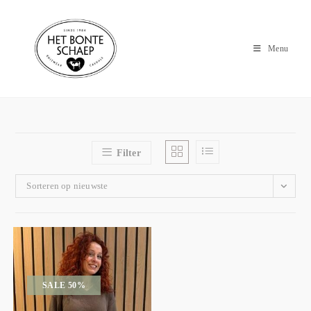
Menu
Filter
Sorteren op nieuwste
SALE 50%