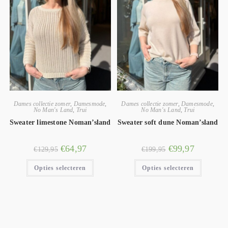
Dames collectie zomer
,
Damesmode
,
Dames collectie zomer
,
Damesmode
,
No Man's Land
,
Trui
No Man's Land
,
Trui
Sweater limestone Noman’sland
Sweater soft dune Noman’sland
€
64,97
€
99,97
€
129,95
€
199,95
Opties selecteren
Opties selecteren