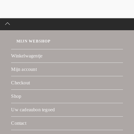
MIJN WEBSHOP
Winkelwagentje
Mijn account
Checkout
Shop
Uw cadeaubon tegoed
Contact