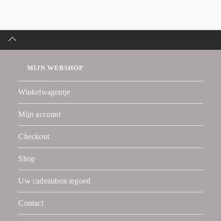
MIJN WEBSHOP
Winkelwagentje
Mijn account
Checkout
Shop
Uw cadeaubon tegoed
Contact