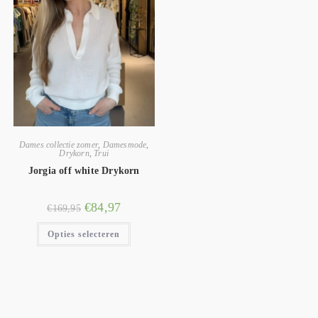
Dames collectie zomer
,
Damesmode
,
Drykorn
,
Trui
Jorgia off white Drykorn
€
84,97
€
169,95
Opties selecteren