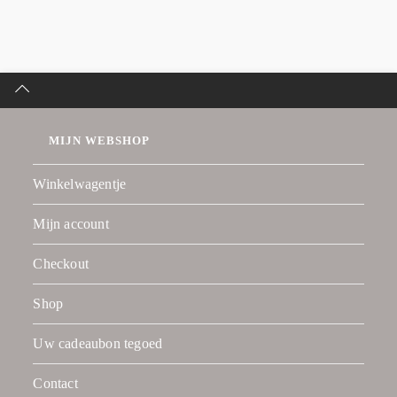
MIJN WEBSHOP
Winkelwagentje
Mijn account
Checkout
Shop
Uw cadeaubon tegoed
Contact