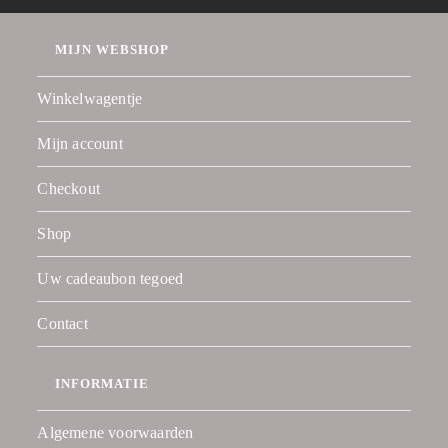
MIJN WEBSHOP
Winkelwagentje
Mijn account
Checkout
Shop
Uw cadeaubon tegoed
Contact
INFORMATIE
Algemene voorwaarden