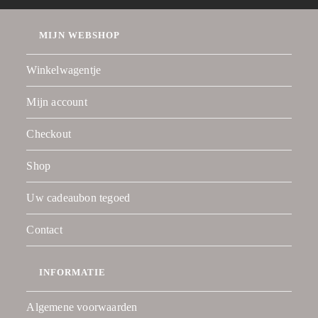
MIJN WEBSHOP
Winkelwagentje
Mijn account
Checkout
Shop
Uw cadeaubon tegoed
Contact
INFORMATIE
Algemene voorwaarden