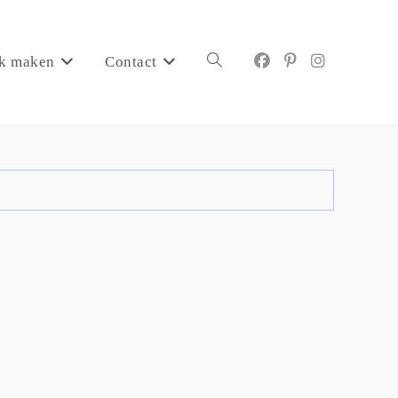
k maken
Contact