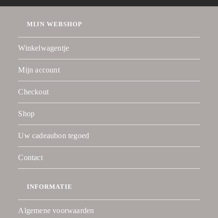
MIJN WEBSHOP
Winkelwagentje
Mijn account
Checkout
Shop
Uw cadeaubon tegoed
Contact
INFORMATIE
Algemene voorwaarden