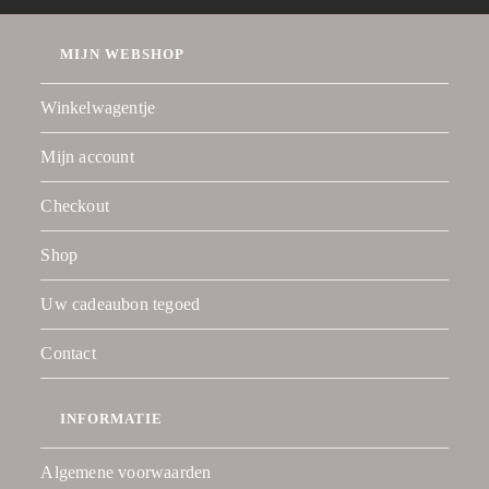
MIJN WEBSHOP
Winkelwagentje
Mijn account
Checkout
Shop
Uw cadeaubon tegoed
Contact
INFORMATIE
Algemene voorwaarden