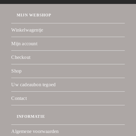
MIJN WEBSHOP
Winkelwagentje
Mijn account
Checkout
Shop
Uw cadeaubon tegoed
Contact
INFORMATIE
Algemene voorwaarden