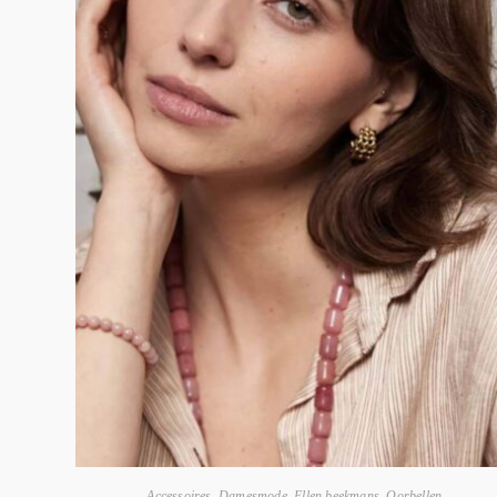
Accessoires
,
Damesmode
,
Ellen beekmans
,
Oorbellen