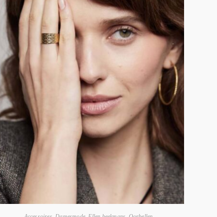
Accessoires
,
Damesmode
,
Ellen beekmans
,
Oorbellen