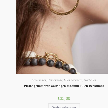
Accessoires
,
Damesmode
,
Ellen beekmans
,
Oorbellen
Platte gehamerde oorringen medium Ellen Beekmans
€
35,00
Opties selecteren