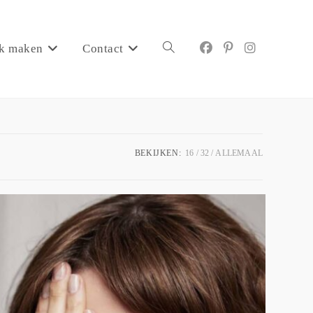
k maken
Contact
BEKIJKEN:
16
32
ALLEMAAL