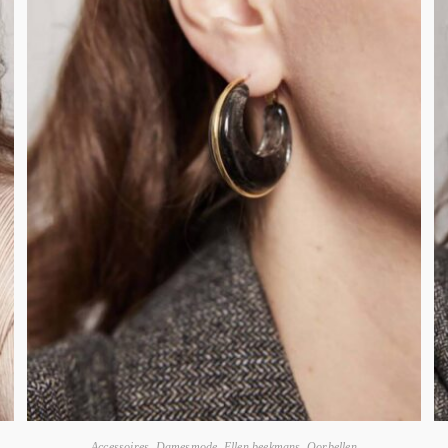
Accessoires
,
Damesmode
,
Ellen beekmans
,
Oorbellen