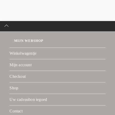
MIJN WEBSHOP
Winkelwagentje
Mijn account
Checkout
Shop
Uw cadeaubon tegoed
Contact