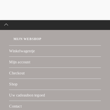
MIJN WEBSHOP
Winkelwagentje
Mijn account
Checkout
Shop
Uw cadeaubon tegoed
Contact