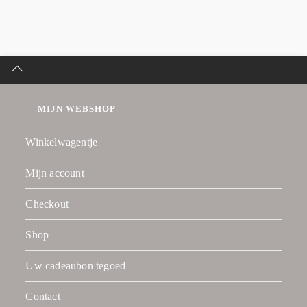
MIJN WEBSHOP
Winkelwagentje
Mijn account
Checkout
Shop
Uw cadeaubon tegoed
Contact