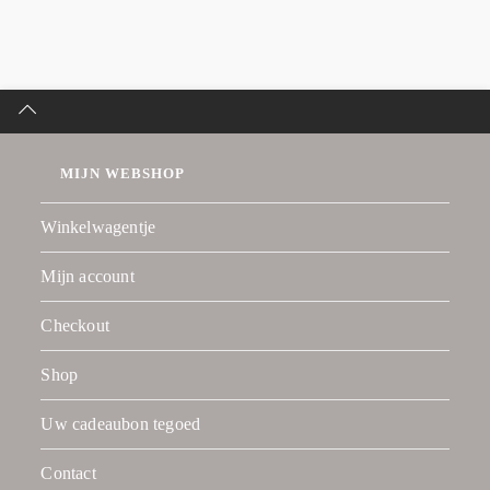
MIJN WEBSHOP
Winkelwagentje
Mijn account
Checkout
Shop
Uw cadeaubon tegoed
Contact