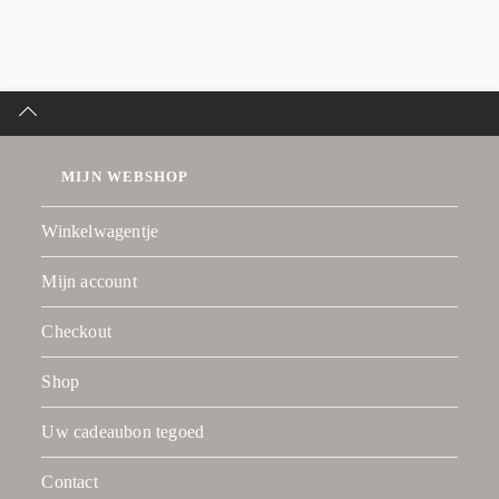
MIJN WEBSHOP
Winkelwagentje
Mijn account
Checkout
Shop
Uw cadeaubon tegoed
Contact