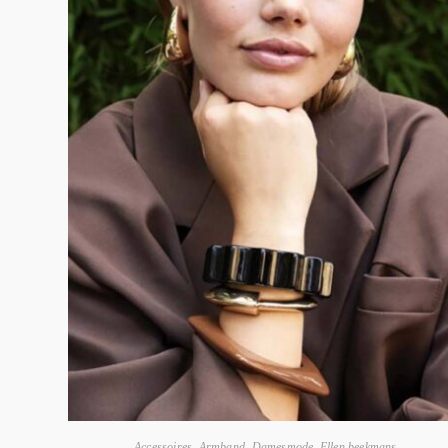
Accessoires
,
Armband
,
Damesmode
,
Ellen beekmans