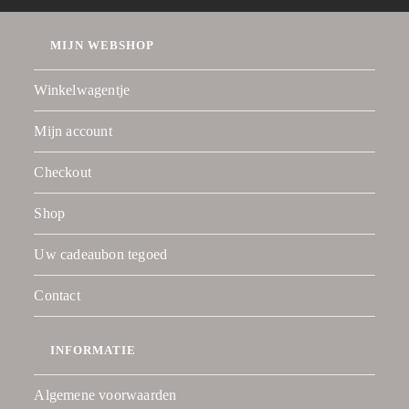
MIJN WEBSHOP
Winkelwagentje
Mijn account
Checkout
Shop
Uw cadeaubon tegoed
Contact
INFORMATIE
Algemene voorwaarden