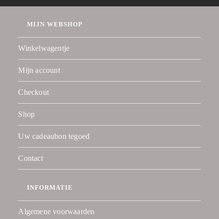
MIJN WEBSHOP
Winkelwagentje
Mijn account
Checkout
Shop
Uw cadeaubon tegoed
Contact
INFORMATIE
Algemene voorwaarden