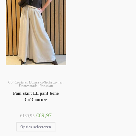
Co' Couture
,
Dames collectie zomer
,
Damesmode
,
Pantalon
Pam skirt LL pant bone
Co’Couture
€
69,97
€
139,95
Opties selecteren