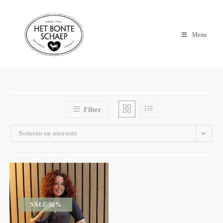
Menu
Filter
Sorteren op nieuwste
SALE 50%