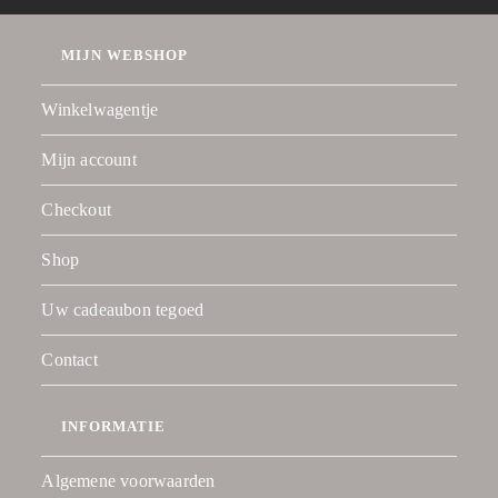
MIJN WEBSHOP
Winkelwagentje
Mijn account
Checkout
Shop
Uw cadeaubon tegoed
Contact
INFORMATIE
Algemene voorwaarden