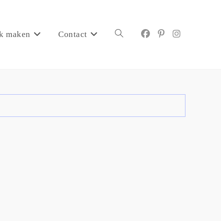
k maken
Contact