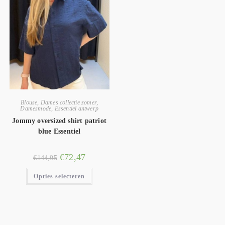
Blouse
,
Dames collectie zomer
,
Damesmode
,
Essentiel antwerp
Jommy oversized shirt patriot
blue Essentiel
€
72,47
€
144,95
Opties selecteren