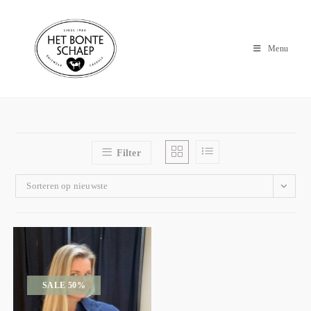
Menu
Filter
Sorteren op nieuwste
SALE 50%