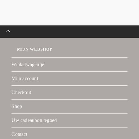
MIJN WEBSHOP
Winkelwagentje
Mijn account
Checkout
Shop
Uw cadeaubon tegoed
Contact