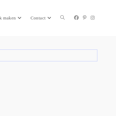
k maken
Contact