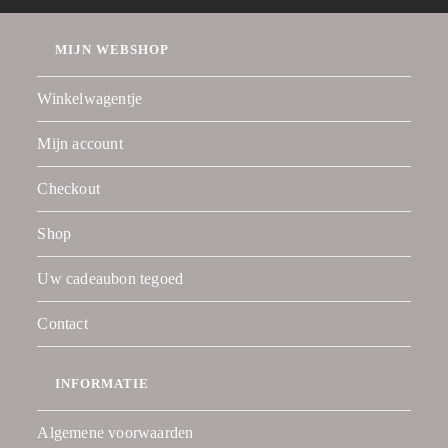
MIJN WEBSHOP
Winkelwagentje
Mijn account
Checkout
Shop
Uw cadeaubon tegoed
Contact
INFORMATIE
Algemene voorwaarden