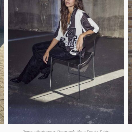
Dames collectie zomer
,
Damesmode
,
Haute l'amitie
,
T-shirt