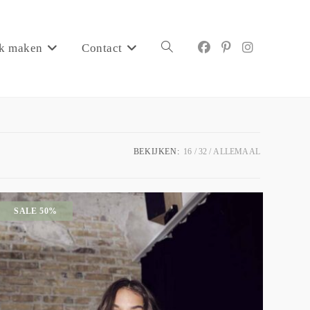
k maken
Contact
BEKIJKEN:
16
32
ALLEMAAL
SALE 50%