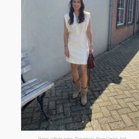
Dames collectie zomer
,
Damesmode
,
Haute l'amitie
,
Jurk