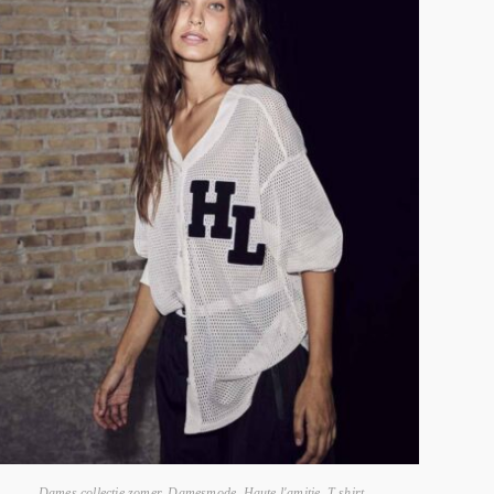
Dames collectie zomer
,
Damesmode
,
Haute l'amitie
,
T-shirt