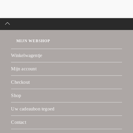
MIJN WEBSHOP
Winkelwagentje
Mijn account
Checkout
Shop
Uw cadeaubon tegoed
Contact