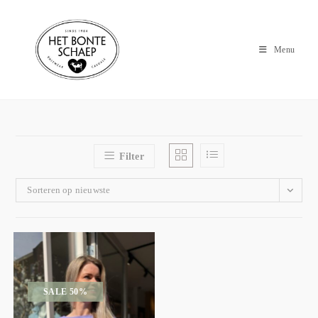
Menu
Filter
Sorteren op nieuwste
SALE 50%