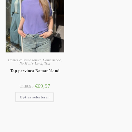
Dames collectie zomer
,
Damesmode
,
No Man's Land
,
Trui
Top pervinca Noman’sland
€
69,97
€
139,95
Opties selecteren