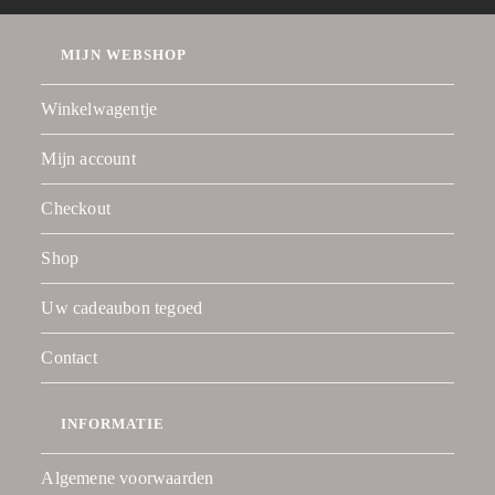
MIJN WEBSHOP
Winkelwagentje
Mijn account
Checkout
Shop
Uw cadeaubon tegoed
Contact
INFORMATIE
Algemene voorwaarden