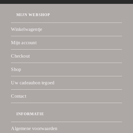
MIJN WEBSHOP
Winkelwagentje
Mijn account
Checkout
Shop
Uw cadeaubon tegoed
Contact
INFORMATIE
Algemene voorwaarden