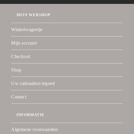
MIJN WEBSHOP
Winkelwagentje
Mijn account
Checkout
Shop
Uw cadeaubon tegoed
Contact
INFORMATIE
Algemene voorwaarden