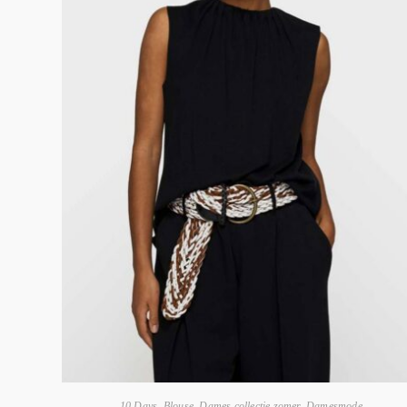
10 Days
,
Blouse
,
Dames collectie zomer
,
Damesmode