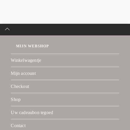
MIJN WEBSHOP
Winkelwagentje
Mijn account
Checkout
Shop
Uw cadeaubon tegoed
Contact