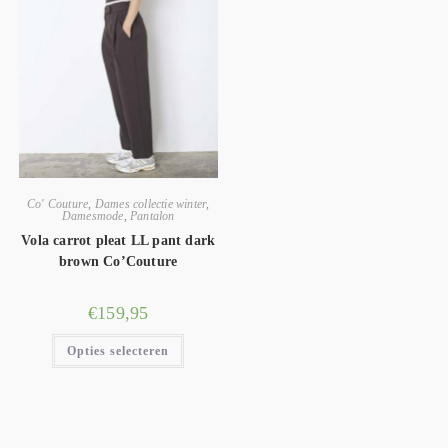
Co' Couture
,
Dames collectie winter
,
Damesmode
,
Pantalon
Vola carrot pleat LL pant dark
brown Co’Couture
€
159,95
Opties selecteren