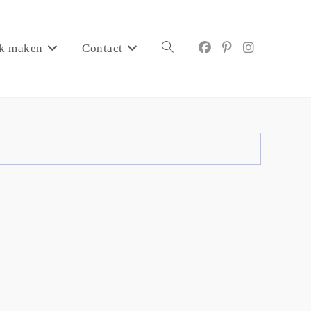
k maken
Contact