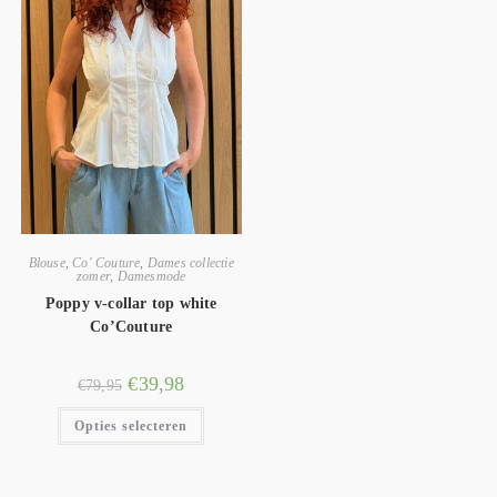
Blouse
,
Co' Couture
,
Dames collectie
zomer
,
Damesmode
Poppy v-collar top white
Co’Couture
€
39,98
€
79,95
Opties selecteren