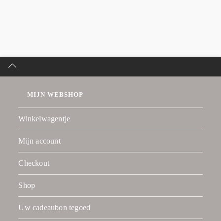
MIJN WEBSHOP
Winkelwagentje
Mijn account
Checkout
Shop
Uw cadeaubon tegoed