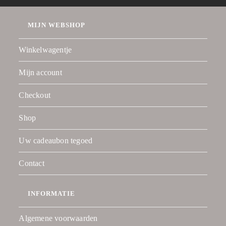
MIJN WEBSHOP
Winkelwagentje
Mijn account
Checkout
Shop
Uw cadeaubon tegoed
Contact
INFORMATIE
Algemene voorwaarden