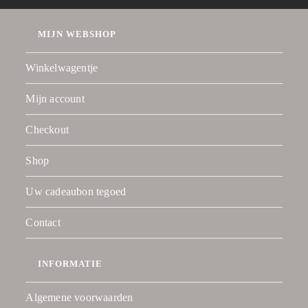
MIJN WEBSHOP
Winkelwagentje
Mijn account
Checkout
Shop
Uw cadeaubon tegoed
Contact
INFORMATIE
Algemene voorwaarden