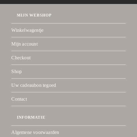
MIJN WEBSHOP
Winkelwagentje
Mijn account
Checkout
Shop
Uw cadeaubon tegoed
Contact
INFORMATIE
Algemene voorwaarden