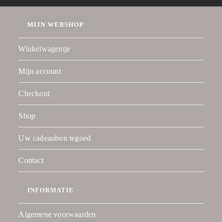
MIJN WEBSHOP
Winkelwagentje
Mijn account
Checkout
Shop
Uw cadeaubon tegoed
Contact
INFORMATIE
Algemene voorwaarden