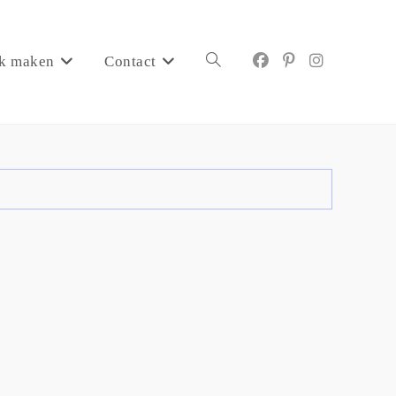
k maken
Contact